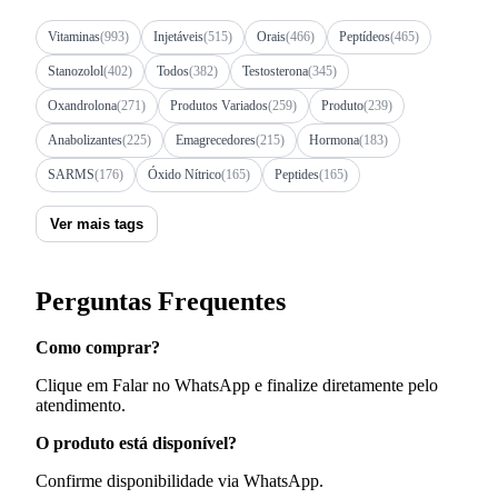
Vitaminas
(993)
Injetáveis
(515)
Orais
(466)
Peptídeos
(465)
Stanozolol
(402)
Todos
(382)
Testosterona
(345)
Oxandrolona
(271)
Produtos Variados
(259)
Produto
(239)
Anabolizantes
(225)
Emagrecedores
(215)
Hormona
(183)
SARMS
(176)
Óxido Nítrico
(165)
Peptides
(165)
Ver mais tags
Perguntas Frequentes
Como comprar?
Clique em Falar no WhatsApp e finalize diretamente pelo
atendimento.
O produto está disponível?
Confirme disponibilidade via WhatsApp.