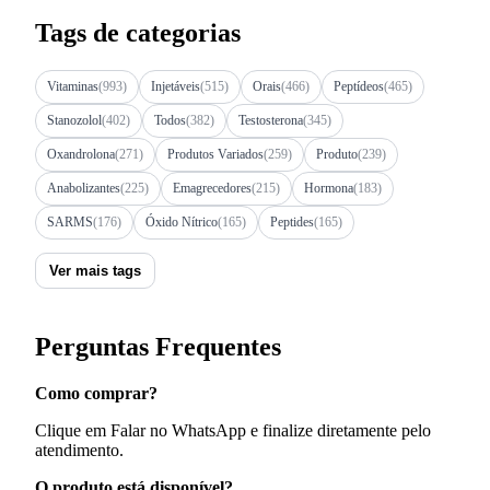
Tags de categorias
Vitaminas
(993)
Injetáveis
(515)
Orais
(466)
Peptídeos
(465)
Stanozolol
(402)
Todos
(382)
Testosterona
(345)
Oxandrolona
(271)
Produtos Variados
(259)
Produto
(239)
Anabolizantes
(225)
Emagrecedores
(215)
Hormona
(183)
SARMS
(176)
Óxido Nítrico
(165)
Peptides
(165)
Ver mais tags
Perguntas Frequentes
Como comprar?
Clique em Falar no WhatsApp e finalize diretamente pelo
atendimento.
O produto está disponível?