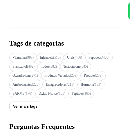
Tags de categorias
Vitaminas
(993)
Injetáveis
(515)
Orais
(466)
Peptídeos
(465)
Stanozolol
(402)
Todos
(382)
Testosterona
(345)
Oxandrolona
(271)
Produtos Variados
(259)
Produto
(239)
Anabolizantes
(225)
Emagrecedores
(215)
Hormona
(183)
SARMS
(176)
Óxido Nítrico
(165)
Peptides
(165)
Ver mais tags
Perguntas Frequentes