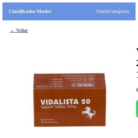
Classificados Master
Tabela
Categorias
← Voltar