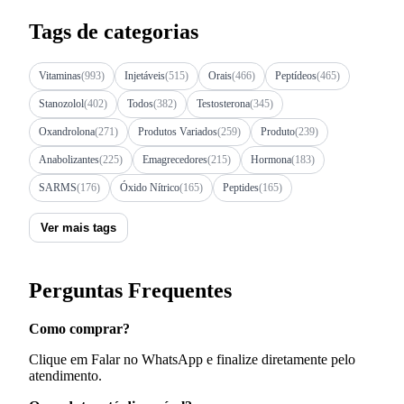
Tags de categorias
Vitaminas
(993)
Injetáveis
(515)
Orais
(466)
Peptídeos
(465)
Stanozolol
(402)
Todos
(382)
Testosterona
(345)
Oxandrolona
(271)
Produtos Variados
(259)
Produto
(239)
Anabolizantes
(225)
Emagrecedores
(215)
Hormona
(183)
SARMS
(176)
Óxido Nítrico
(165)
Peptides
(165)
Ver mais tags
Perguntas Frequentes
Como comprar?
Clique em Falar no WhatsApp e finalize diretamente pelo
atendimento.