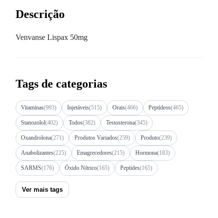
Descrição
Venvanse Lispax 50mg
Tags de categorias
Vitaminas
(993)
Injetáveis
(515)
Orais
(466)
Peptídeos
(465)
Stanozolol
(402)
Todos
(382)
Testosterona
(345)
Oxandrolona
(271)
Produtos Variados
(259)
Produto
(239)
Anabolizantes
(225)
Emagrecedores
(215)
Hormona
(183)
SARMS
(176)
Óxido Nítrico
(165)
Peptides
(165)
Ver mais tags