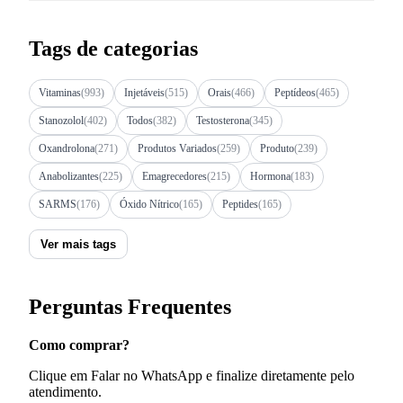
Tags de categorias
Vitaminas
(993)
Injetáveis
(515)
Orais
(466)
Peptídeos
(465)
Stanozolol
(402)
Todos
(382)
Testosterona
(345)
Oxandrolona
(271)
Produtos Variados
(259)
Produto
(239)
Anabolizantes
(225)
Emagrecedores
(215)
Hormona
(183)
SARMS
(176)
Óxido Nítrico
(165)
Peptides
(165)
Ver mais tags
Perguntas Frequentes
Como comprar?
Clique em Falar no WhatsApp e finalize diretamente pelo
atendimento.