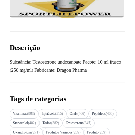
Descrição
Substância: Testosterone undecanoate Pacote: 10 ml frasco
(250 mg/ml) Fabricante: Dragon Pharma
Tags de categorias
Vitaminas
(993)
Injetáveis
(515)
Orais
(466)
Peptídeos
(465)
Stanozolol
(402)
Todos
(382)
Testosterona
(345)
Oxandrolona
(271)
Produtos Variados
(259)
Produto
(239)