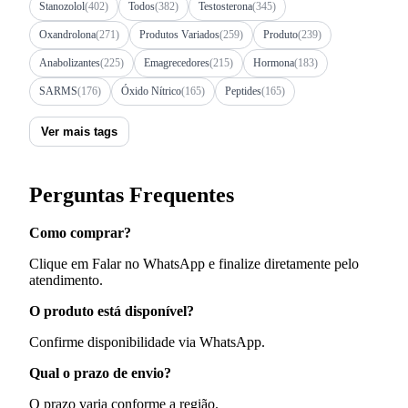
Stanozolol
(402)
Todos
(382)
Testosterona
(345)
Oxandrolona
(271)
Produtos Variados
(259)
Produto
(239)
Anabolizantes
(225)
Emagrecedores
(215)
Hormona
(183)
SARMS
(176)
Óxido Nítrico
(165)
Peptides
(165)
Ver mais tags
Perguntas Frequentes
Como comprar?
Clique em Falar no WhatsApp e finalize diretamente pelo
atendimento.
O produto está disponível?
Confirme disponibilidade via WhatsApp.
Qual o prazo de envio?
O prazo varia conforme a região.