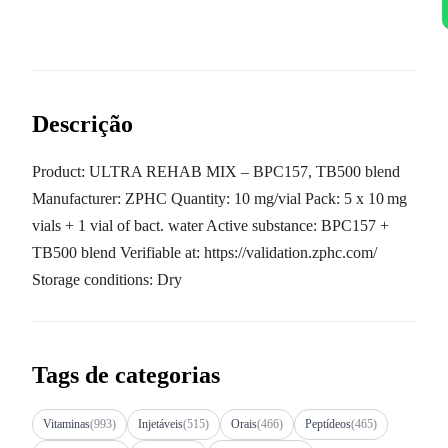
Descrição
Product: ULTRA REHAB MIX – BPC157, TB500 blend
Manufacturer: ZPHC Quantity: 10 mg/vial Pack: 5 x 10 mg
vials + 1 vial of bact. water Active substance: BPC157 +
TB500 blend Verifiable at: https://validation.zphc.com/
Storage conditions: Dry
Tags de categorias
Vitaminas
(993)
Injetáveis
(515)
Orais
(466)
Peptídeos
(465)