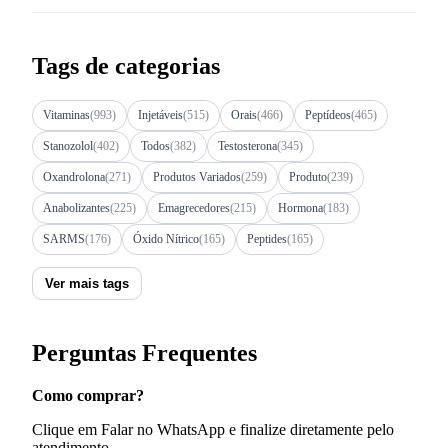
Tags de categorias
Vitaminas
(993)
Injetáveis
(515)
Orais
(466)
Peptídeos
(465)
Stanozolol
(402)
Todos
(382)
Testosterona
(345)
Oxandrolona
(271)
Produtos Variados
(259)
Produto
(239)
Anabolizantes
(225)
Emagrecedores
(215)
Hormona
(183)
SARMS
(176)
Óxido Nítrico
(165)
Peptides
(165)
Ver mais tags
Perguntas Frequentes
Como comprar?
Clique em Falar no WhatsApp e finalize diretamente pelo
atendimento.