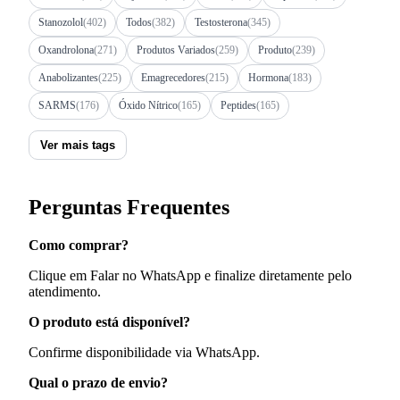
Stanozolol
(402)
Todos
(382)
Testosterona
(345)
Oxandrolona
(271)
Produtos Variados
(259)
Produto
(239)
Anabolizantes
(225)
Emagrecedores
(215)
Hormona
(183)
SARMS
(176)
Óxido Nítrico
(165)
Peptides
(165)
Ver mais tags
Perguntas Frequentes
Como comprar?
Clique em Falar no WhatsApp e finalize diretamente pelo
atendimento.
O produto está disponível?
Confirme disponibilidade via WhatsApp.
Qual o prazo de envio?