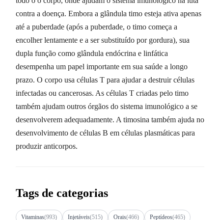
todo o o corpo, onde ajudam o sistema imunológico na luta
contra a doença. Embora a glândula timo esteja ativa apenas
até a puberdade (após a puberdade, o timo começa a
encolher lentamente e a ser substituído por gordura), sua
dupla função como glândula endócrina e linfática
desempenha um papel importante em sua saúde a longo
prazo. O corpo usa células T para ajudar a destruir células
infectadas ou cancerosas. As células T criadas pelo timo
também ajudam outros órgãos do sistema imunológico a se
desenvolverem adequadamente. A timosina também ajuda no
desenvolvimento de células B em células plasmáticas para
produzir anticorpos.
Tags de categorias
Vitaminas
(993)
Injetáveis
(515)
Orais
(466)
Peptídeos
(465)