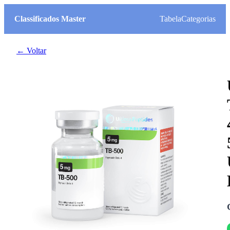
Classificados Master
Tabela
Categorias
← Voltar