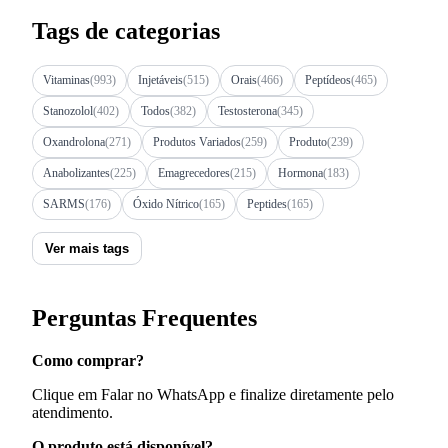
Tags de categorias
Vitaminas
(993)
Injetáveis
(515)
Orais
(466)
Peptídeos
(465)
Stanozolol
(402)
Todos
(382)
Testosterona
(345)
Oxandrolona
(271)
Produtos Variados
(259)
Produto
(239)
Anabolizantes
(225)
Emagrecedores
(215)
Hormona
(183)
SARMS
(176)
Óxido Nítrico
(165)
Peptides
(165)
Ver mais tags
Perguntas Frequentes
Como comprar?
Clique em Falar no WhatsApp e finalize diretamente pelo
atendimento.
O produto está disponível?