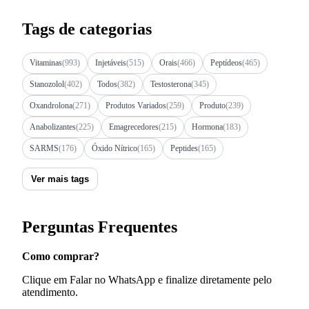
Tags de categorias
Vitaminas
(993)
Injetáveis
(515)
Orais
(466)
Peptídeos
(465)
Stanozolol
(402)
Todos
(382)
Testosterona
(345)
Oxandrolona
(271)
Produtos Variados
(259)
Produto
(239)
Anabolizantes
(225)
Emagrecedores
(215)
Hormona
(183)
SARMS
(176)
Óxido Nítrico
(165)
Peptides
(165)
Ver mais tags
Perguntas Frequentes
Como comprar?
Clique em Falar no WhatsApp e finalize diretamente pelo
atendimento.