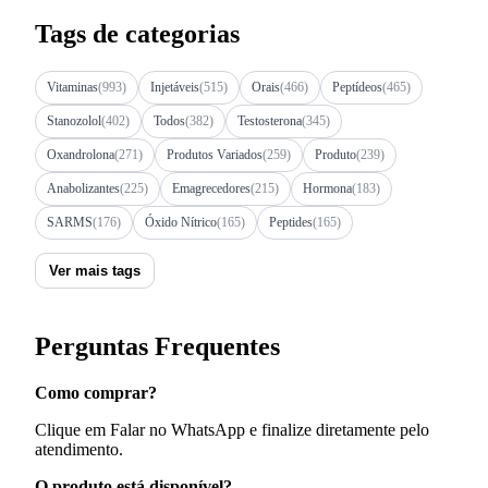
Tags de categorias
Vitaminas
(993)
Injetáveis
(515)
Orais
(466)
Peptídeos
(465)
Stanozolol
(402)
Todos
(382)
Testosterona
(345)
Oxandrolona
(271)
Produtos Variados
(259)
Produto
(239)
Anabolizantes
(225)
Emagrecedores
(215)
Hormona
(183)
SARMS
(176)
Óxido Nítrico
(165)
Peptides
(165)
Ver mais tags
Perguntas Frequentes
Como comprar?
Clique em Falar no WhatsApp e finalize diretamente pelo
atendimento.
O produto está disponível?