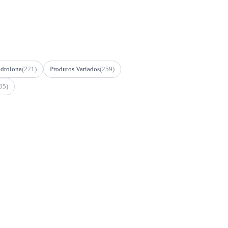
drolona
(271)
Produtos Variados
(259)
65)