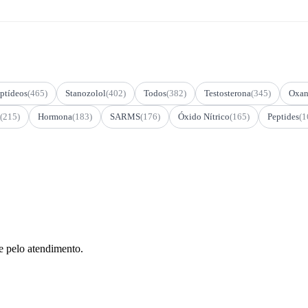
ptídeos
(465)
Stanozolol
(402)
Todos
(382)
Testosterona
(345)
Oxan
(215)
Hormona
(183)
SARMS
(176)
Óxido Nítrico
(165)
Peptides
(1
e pelo atendimento.