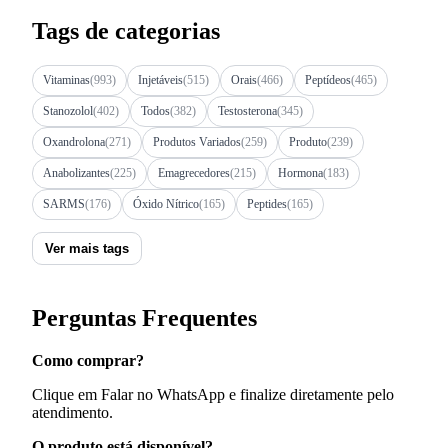
Tags de categorias
Vitaminas
(993)
Injetáveis
(515)
Orais
(466)
Peptídeos
(465)
Stanozolol
(402)
Todos
(382)
Testosterona
(345)
Oxandrolona
(271)
Produtos Variados
(259)
Produto
(239)
Anabolizantes
(225)
Emagrecedores
(215)
Hormona
(183)
SARMS
(176)
Óxido Nítrico
(165)
Peptides
(165)
Ver mais tags
Perguntas Frequentes
Como comprar?
Clique em Falar no WhatsApp e finalize diretamente pelo
atendimento.
O produto está disponível?