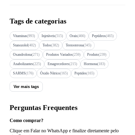
Tags de categorias
Vitaminas
(993)
Injetáveis
(515)
Orais
(466)
Peptídeos
(465)
Stanozolol
(402)
Todos
(382)
Testosterona
(345)
Oxandrolona
(271)
Produtos Variados
(259)
Produto
(239)
Anabolizantes
(225)
Emagrecedores
(215)
Hormona
(183)
SARMS
(176)
Óxido Nítrico
(165)
Peptides
(165)
Ver mais tags
Perguntas Frequentes
Como comprar?
Clique em Falar no WhatsApp e finalize diretamente pelo