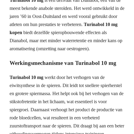
Turinabol 10 mg
is een derivaat van Dianabol, een van de
meest bekende anabole steroïden. Het werd ontwikkeld in de
jaren ’60 in Oost-Duitsland en werd vooral gebruikt door
atleten om hun prestaties te verbeteren.
Turinabol 10 mg
kopen
biedt dezelfde spieropbouwende effecten als
Dianabol, maar met minder waterretentie en minder kans op
aromatisering (omzetting naar oestrogeen).
Werkingsmechanisme van Turinabol 10 mg
Turinabol 10 mg
werkt door het verhogen van de
eiwitsynthese in de spieren. Dit leidt tot snellere spierherstel
en grotere spiermassa. Het helpt ook bij het verhogen van de
stikstofretentie in het lichaam, wat essentieel is voor
spiergroei. Daarnaast verhoogt het product de productie van
rode bloedcellen, wat resulteert in een verbeterd
zuurstoftransport naar de spieren. Dit draagt bij aan een beter
uithoudingsvermogen tijdens intensieve trainingen.