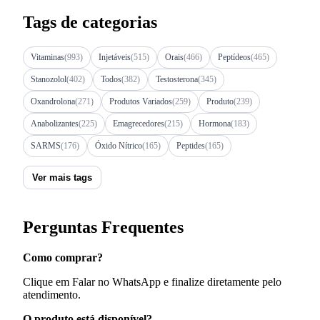
Tags de categorias
Vitaminas
(993)
Injetáveis
(515)
Orais
(466)
Peptídeos
(465)
Stanozolol
(402)
Todos
(382)
Testosterona
(345)
Oxandrolona
(271)
Produtos Variados
(259)
Produto
(239)
Anabolizantes
(225)
Emagrecedores
(215)
Hormona
(183)
SARMS
(176)
Óxido Nítrico
(165)
Peptides
(165)
Ver mais tags
Perguntas Frequentes
Como comprar?
Clique em Falar no WhatsApp e finalize diretamente pelo
atendimento.
O produto está disponível?