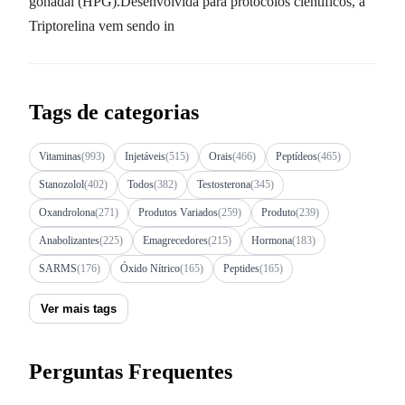
gonadal (HPG).Desenvolvida para protocolos científicos, a
Triptorelina vem sendo in
Tags de categorias
Vitaminas
(993)
Injetáveis
(515)
Orais
(466)
Peptídeos
(465)
Stanozolol
(402)
Todos
(382)
Testosterona
(345)
Oxandrolona
(271)
Produtos Variados
(259)
Produto
(239)
Anabolizantes
(225)
Emagrecedores
(215)
Hormona
(183)
SARMS
(176)
Óxido Nítrico
(165)
Peptides
(165)
Ver mais tags
Perguntas Frequentes