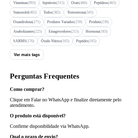
Vitaminas
(993)
Injetáveis
(515)
Orais
(466)
Peptídeos
(465)
Stanozolol
(402)
Todos
(382)
Testosterona
(345)
Oxandrolona
(271)
Produtos Variados
(259)
Produto
(239)
Anabolizantes
(225)
Emagrecedores
(215)
Hormona
(183)
SARMS
(176)
Óxido Nítrico
(165)
Peptides
(165)
Ver mais tags
Perguntas Frequentes
Como comprar?
Clique em Falar no WhatsApp e finalize diretamente pelo
atendimento.
O produto está disponível?
Confirme disponibilidade via WhatsApp.
Qual o prazo de envio?