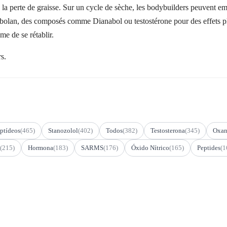
e la perte de graisse. Sur un cycle de sèche, les bodybuilders peuvent
obolan, des composés comme Dianabol ou testostérone pour des effets pl
e de se rétablir.
s.
ptídeos
(465)
Stanozolol
(402)
Todos
(382)
Testosterona
(345)
Oxan
(215)
Hormona
(183)
SARMS
(176)
Óxido Nítrico
(165)
Peptides
(1