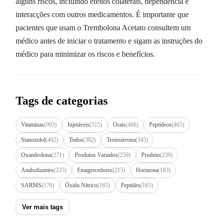
alguns riscos, incluindo efeitos colaterais, dependência e
interacções com outros medicamentos. É importante que
pacientes que usam o Trembolona Acetato consultem um
médico antes de iniciar o tratamento e sigam as instruções do
médico para minimizar os riscos e benefícios.
Tags de categorias
Vitaminas
(993)
Injetáveis
(515)
Orais
(466)
Peptídeos
(465)
Stanozolol
(402)
Todos
(382)
Testosterona
(345)
Oxandrolona
(271)
Produtos Variados
(259)
Produto
(239)
Anabolizantes
(225)
Emagrecedores
(215)
Hormona
(183)
SARMS
(176)
Óxido Nítrico
(165)
Peptides
(165)
Ver mais tags