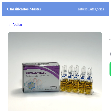
Classificados Master
Tabela
Categorias
← Voltar