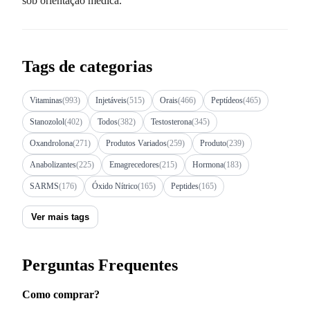
sob orientação médica.
Tags de categorias
Vitaminas
(993)
Injetáveis
(515)
Orais
(466)
Peptídeos
(465)
Stanozolol
(402)
Todos
(382)
Testosterona
(345)
Oxandrolona
(271)
Produtos Variados
(259)
Produto
(239)
Anabolizantes
(225)
Emagrecedores
(215)
Hormona
(183)
SARMS
(176)
Óxido Nítrico
(165)
Peptides
(165)
Ver mais tags
Perguntas Frequentes
Como comprar?