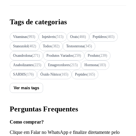
Tags de categorias
Vitaminas
(993)
Injetáveis
(515)
Orais
(466)
Peptídeos
(465)
Stanozolol
(402)
Todos
(382)
Testosterona
(345)
Oxandrolona
(271)
Produtos Variados
(259)
Produto
(239)
Anabolizantes
(225)
Emagrecedores
(215)
Hormona
(183)
SARMS
(176)
Óxido Nítrico
(165)
Peptides
(165)
Ver mais tags
Perguntas Frequentes
Como comprar?
Clique em Falar no WhatsApp e finalize diretamente pelo