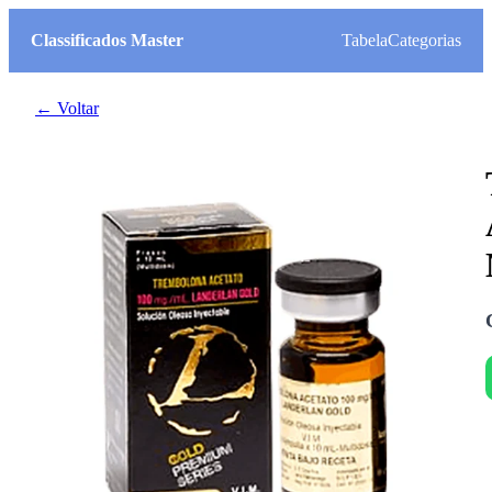
Classificados Master
Tabela
Categorias
← Voltar