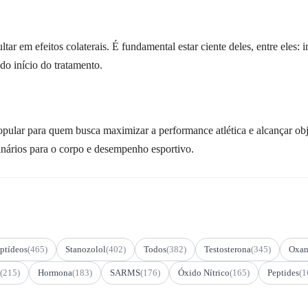
ar em efeitos colaterais. É fundamental estar ciente deles, entre eles:
 do início do tratamento.
lar para quem busca maximizar a performance atlética e alcançar obj
inários para o corpo e desempenho esportivo.
ptídeos
(465)
Stanozolol
(402)
Todos
(382)
Testosterona
(345)
Oxan
(215)
Hormona
(183)
SARMS
(176)
Óxido Nítrico
(165)
Peptides
(1