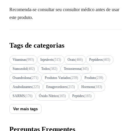
Recomenda-se consultar seu consultor médico antes de usar
este produto.
Tags de categorias
Vitaminas
(993)
Injetáveis
(515)
Orais
(466)
Peptídeos
(465)
Stanozolol
(402)
Todos
(382)
Testosterona
(345)
Oxandrolona
(271)
Produtos Variados
(259)
Produto
(239)
Anabolizantes
(225)
Emagrecedores
(215)
Hormona
(183)
SARMS
(176)
Óxido Nítrico
(165)
Peptides
(165)
Ver mais tags
Perguntas Frequentes