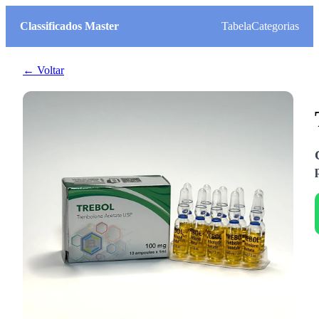
Classificados Master
Tabela
Categorias
← Voltar