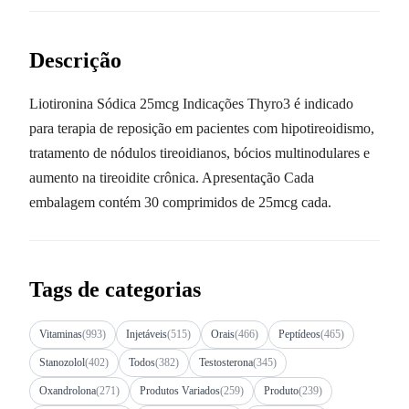
Descrição
Liotironina Sódica 25mcg Indicações Thyro3 é indicado
para terapia de reposição em pacientes com hipotireoidismo,
tratamento de nódulos tireoidianos, bócios multinodulares e
aumento na tireoidite crônica. Apresentação Cada
embalagem contém 30 comprimidos de 25mcg cada.
Tags de categorias
Vitaminas
(993)
Injetáveis
(515)
Orais
(466)
Peptídeos
(465)
Stanozolol
(402)
Todos
(382)
Testosterona
(345)
Oxandrolona
(271)
Produtos Variados
(259)
Produto
(239)