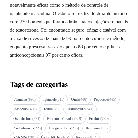
notavelmente eficaz como o método de controle de
natalidade masculina. O estudo foi realizado durante um ano
com 270 homens que foram administrados injeções semanais
de testosterona. Foi encontrado seguro, eficaz e estável com
a taxa de sucesso de mais de 99 por cento com este método,
enquanto preservativos são apenas 88 por cento e pílulas
anticoncepcionais 97 por cento eficaz.
Tags de categorias
Vitaminas
(993)
Injetáveis
(515)
Orais
(466)
Peptídeos
(465)
Stanozolol
(402)
Todos
(382)
Testosterona
(345)
Oxandrolona
(271)
Produtos Variados
(259)
Produto
(239)
Anabolizantes
(225)
Emagrecedores
(215)
Hormona
(183)
SARMS
(176)
Óxido Nítrico
(165)
Peptides
(165)