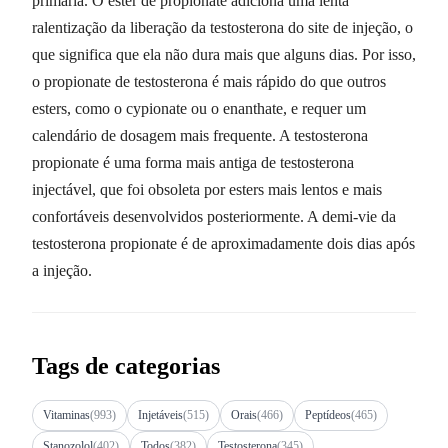
primária. O ester de propionate adiciona uma lenta
ralentização da liberação da testosterona do site de injeção, o
que significa que ela não dura mais que alguns dias. Por isso,
o propionate de testosterona é mais rápido do que outros
esters, como o cypionate ou o enanthate, e requer um
calendário de dosagem mais frequente. A testosterona
propionate é uma forma mais antiga de testosterona
injectável, que foi obsoleta por esters mais lentos e mais
confortáveis desenvolvidos posteriormente. A demi-vie da
testosterona propionate é de aproximadamente dois dias após
a injeção.
Tags de categorias
Vitaminas
(993)
Injetáveis
(515)
Orais
(466)
Peptídeos
(465)
Stanozolol
(402)
Todos
(382)
Testosterona
(345)