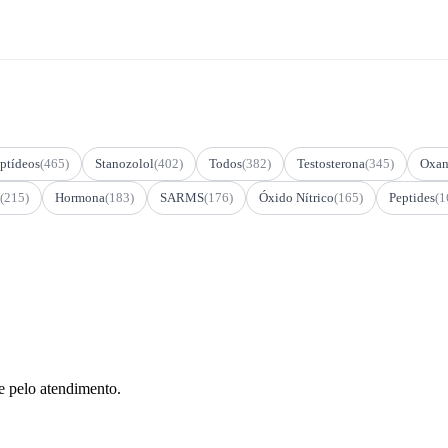
ptídeos
(465)
Stanozolol
(402)
Todos
(382)
Testosterona
(345)
Oxan
(215)
Hormona
(183)
SARMS
(176)
Óxido Nítrico
(165)
Peptides
(1
e pelo atendimento.