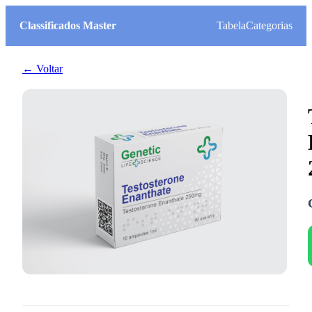
Classificados Master
Tabela
Categorias
← Voltar