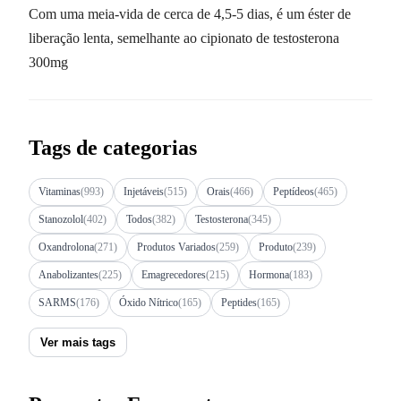
Com uma meia-vida de cerca de 4,5-5 dias, é um éster de
liberação lenta, semelhante ao cipionato de testosterona
300mg
Tags de categorias
Vitaminas
(993)
Injetáveis
(515)
Orais
(466)
Peptídeos
(465)
Stanozolol
(402)
Todos
(382)
Testosterona
(345)
Oxandrolona
(271)
Produtos Variados
(259)
Produto
(239)
Anabolizantes
(225)
Emagrecedores
(215)
Hormona
(183)
SARMS
(176)
Óxido Nítrico
(165)
Peptides
(165)
Ver mais tags