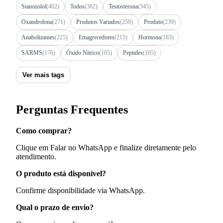
Stanozolol
(402)
Todos
(382)
Testosterona
(345)
Oxandrolona
(271)
Produtos Variados
(259)
Produto
(239)
Anabolizantes
(225)
Emagrecedores
(215)
Hormona
(183)
SARMS
(176)
Óxido Nítrico
(165)
Peptides
(165)
Ver mais tags
Perguntas Frequentes
Como comprar?
Clique em Falar no WhatsApp e finalize diretamente pelo
atendimento.
O produto está disponível?
Confirme disponibilidade via WhatsApp.
Qual o prazo de envio?