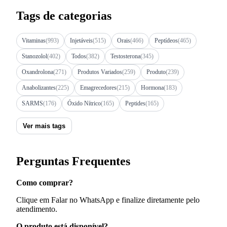
Tags de categorias
Vitaminas
(993)
Injetáveis
(515)
Orais
(466)
Peptídeos
(465)
Stanozolol
(402)
Todos
(382)
Testosterona
(345)
Oxandrolona
(271)
Produtos Variados
(259)
Produto
(239)
Anabolizantes
(225)
Emagrecedores
(215)
Hormona
(183)
SARMS
(176)
Óxido Nítrico
(165)
Peptides
(165)
Ver mais tags
Perguntas Frequentes
Como comprar?
Clique em Falar no WhatsApp e finalize diretamente pelo
atendimento.
O produto está disponível?