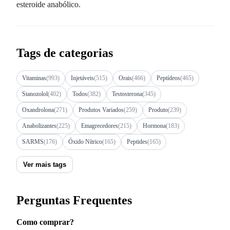
esteroide anabólico.
Tags de categorias
Vitaminas
(993)
Injetáveis
(515)
Orais
(466)
Peptídeos
(465)
Stanozolol
(402)
Todos
(382)
Testosterona
(345)
Oxandrolona
(271)
Produtos Variados
(259)
Produto
(239)
Anabolizantes
(225)
Emagrecedores
(215)
Hormona
(183)
SARMS
(176)
Óxido Nítrico
(165)
Peptides
(165)
Ver mais tags
Perguntas Frequentes
Como comprar?