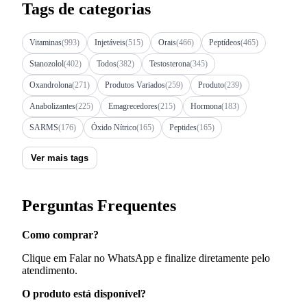
Tags de categorias
Vitaminas
(993)
Injetáveis
(515)
Orais
(466)
Peptídeos
(465)
Stanozolol
(402)
Todos
(382)
Testosterona
(345)
Oxandrolona
(271)
Produtos Variados
(259)
Produto
(239)
Anabolizantes
(225)
Emagrecedores
(215)
Hormona
(183)
SARMS
(176)
Óxido Nítrico
(165)
Peptides
(165)
Ver mais tags
Perguntas Frequentes
Como comprar?
Clique em Falar no WhatsApp e finalize diretamente pelo
atendimento.
O produto está disponível?