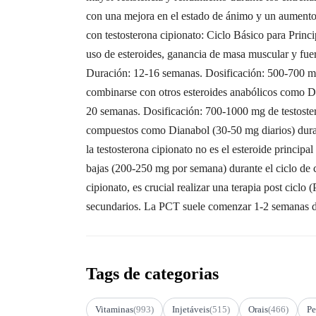
con una mejora en el estado de ánimo y un aumento d
con testosterona cipionato: Ciclo Básico para Princ
uso de esteroides, ganancia de masa muscular y fuer
Duración: 12-16 semanas. Dosificación: 500-700 mg
combinarse con otros esteroides anabólicos como 
20 semanas. Dosificación: 700-1000 mg de testoster
compuestos como Dianabol (30-50 mg diarios) duran
la testosterona cipionato no es el esteroide principa
bajas (200-250 mg por semana) durante el ciclo de c
cipionato, es crucial realizar una terapia post cicl
secundarios. La PCT suele comenzar 1-2 semanas de
Tags de categorias
Vitaminas
(993)
Injetáveis
(515)
Orais
(466)
Pe