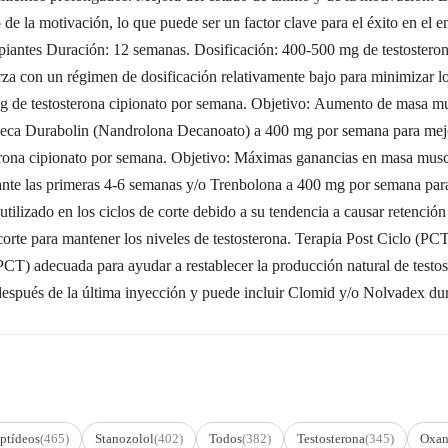
e la motivación, lo que puede ser un factor clave para el éxito en el 
ipiantes Duración: 12 semanas. Dosificación: 400-500 mg de testosteron
za con un régimen de dosificación relativamente bajo para minimizar lo
 de testosterona cipionato por semana. Objetivo: Aumento de masa mus
Deca Durabolin (Nandrolona Decanoato) a 400 mg por semana para mejo
ona cipionato por semana. Objetivo: Máximas ganancias en masa muscula
te las primeras 4-6 semanas y/o Trenbolona a 400 mg por semana para 
l utilizado en los ciclos de corte debido a su tendencia a causar retenció
orte para mantener los niveles de testosterona. Terapia Post Ciclo (PCT
o (PCT) adecuada para ayudar a restablecer la producción natural de testo
spués de la última inyección y puede incluir Clomid y/o Nolvadex du
ptídeos
(465)
Stanozolol
(402)
Todos
(382)
Testosterona
(345)
Oxan