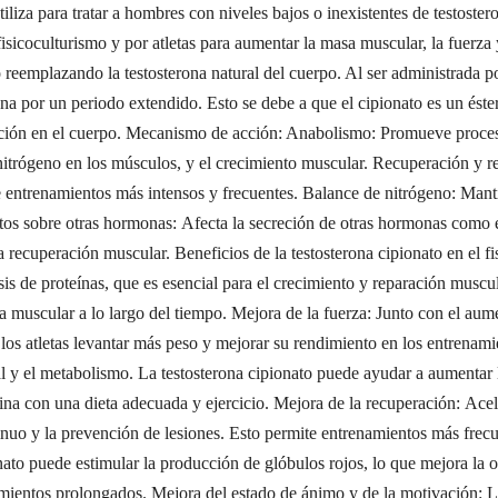
tiliza para tratar a hombres con niveles bajos o inexistentes de testo
isicoculturismo y por atletas para aumentar la masa muscular, la fuerz
reemplazando la testosterona natural del cuerpo. Al ser administrada por
a por un periodo extendido. Esto se debe a que el cipionato es un éster 
ración en el cuerpo. Mecanismo de acción: Anabolismo: Promueve proceso
e nitrógeno en los músculos, y el crecimiento muscular. Recuperación y 
ite entrenamientos más intensos y frecuentes. Balance de nitrógeno: Mant
ctos sobre otras hormonas: Afecta la secreción de otras hormonas como el
 la recuperación muscular. Beneficios de la testosterona cipionato en el
sis de proteínas, que es esencial para el crecimiento y reparación muscul
a muscular a lo largo del tiempo. Mejora de la fuerza: Junto con el aum
 los atletas levantar más peso y mejorar su rendimiento en los entrenam
al y el metabolismo. La testosterona cipionato puede ayudar a aumentar l
ina con una dieta adecuada y ejercicio. Mejora de la recuperación: Ace
ontinuo y la prevención de lesiones. Esto permite entrenamientos más fre
nato puede estimular la producción de glóbulos rojos, lo que mejora la 
amientos prolongados. Mejora del estado de ánimo y de la motivación: L