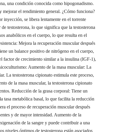
sterona, una condición conocida como hipogonadismo.
a y mejorar el rendimiento general. ¿Cómo funciona?
 inyección, se libera lentamente en el torrente
de testosterona, lo que significa que la testosterona
s anabólicos en el cuerpo, lo que resulta en el
resistencia: Mejora la recuperación muscular después
iene un balance positivo de nitrógeno en el cuerpo,
 factor de crecimiento similar a la insulina (IGF-1),
 fisicoculturismo: Aumento de la masa muscular: La
ar. La testosterona cipionato estimula este proceso,
ento de la masa muscular, la testosterona cipionato
ientos. Reducción de la grasa corporal: Tiene un
a tasa metabólica basal, lo que facilita la reducción
lera el proceso de recuperación muscular después
cuentes y de mayor intensidad. Aumento de la
oxigenación de la sangre y puede contribuir a una
os niveles óptimos de testosterona están asociados