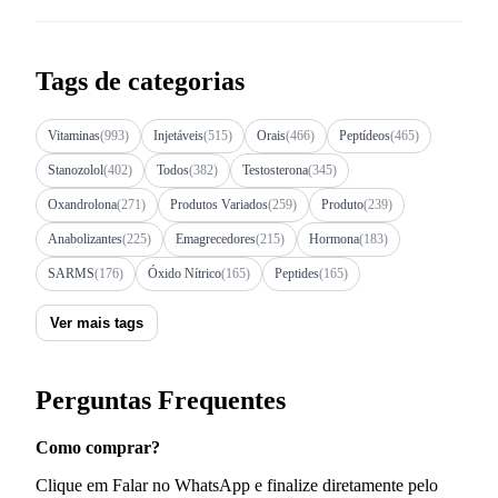
Tags de categorias
Vitaminas
(993)
Injetáveis
(515)
Orais
(466)
Peptídeos
(465)
Stanozolol
(402)
Todos
(382)
Testosterona
(345)
Oxandrolona
(271)
Produtos Variados
(259)
Produto
(239)
Anabolizantes
(225)
Emagrecedores
(215)
Hormona
(183)
SARMS
(176)
Óxido Nítrico
(165)
Peptides
(165)
Ver mais tags
Perguntas Frequentes
Como comprar?
Clique em Falar no WhatsApp e finalize diretamente pelo