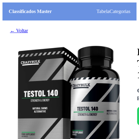
Classificados Master
Tabela
Categorias
← Voltar