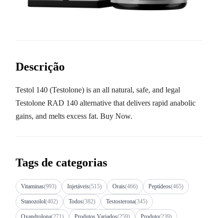
Descrição
Testol 140 (Testolone) is an all natural, safe, and legal
Testolone RAD 140 alternative that delivers rapid anabolic
gains, and melts excess fat. Buy Now.
Tags de categorias
Vitaminas
(993)
Injetáveis
(515)
Orais
(466)
Peptídeos
(465)
Stanozolol
(402)
Todos
(382)
Testosterona
(345)
Oxandrolona
(271)
Produtos Variados
(259)
Produto
(239)