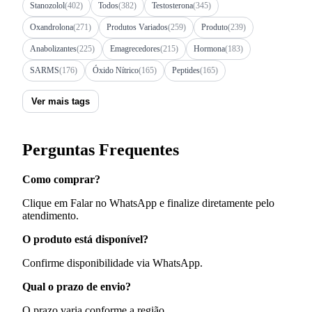
Stanozolol
(402)
Todos
(382)
Testosterona
(345)
Oxandrolona
(271)
Produtos Variados
(259)
Produto
(239)
Anabolizantes
(225)
Emagrecedores
(215)
Hormona
(183)
SARMS
(176)
Óxido Nítrico
(165)
Peptides
(165)
Ver mais tags
Perguntas Frequentes
Como comprar?
Clique em Falar no WhatsApp e finalize diretamente pelo
atendimento.
O produto está disponível?
Confirme disponibilidade via WhatsApp.
Qual o prazo de envio?
O prazo varia conforme a região.