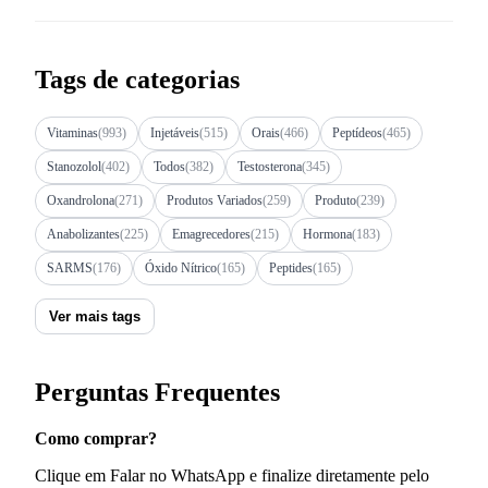
Tags de categorias
Vitaminas
(993)
Injetáveis
(515)
Orais
(466)
Peptídeos
(465)
Stanozolol
(402)
Todos
(382)
Testosterona
(345)
Oxandrolona
(271)
Produtos Variados
(259)
Produto
(239)
Anabolizantes
(225)
Emagrecedores
(215)
Hormona
(183)
SARMS
(176)
Óxido Nítrico
(165)
Peptides
(165)
Ver mais tags
Perguntas Frequentes
Como comprar?
Clique em Falar no WhatsApp e finalize diretamente pelo