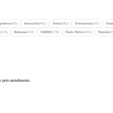
ptídeos
(465)
Stanozolol
(402)
Todos
(382)
Testosterona
(345)
Oxan
(215)
Hormona
(183)
SARMS
(176)
Óxido Nítrico
(165)
Peptides
(1
e pelo atendimento.