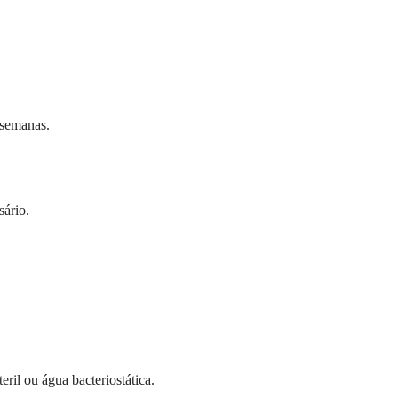
 semanas.
ário.
ril ou água bacteriostática.