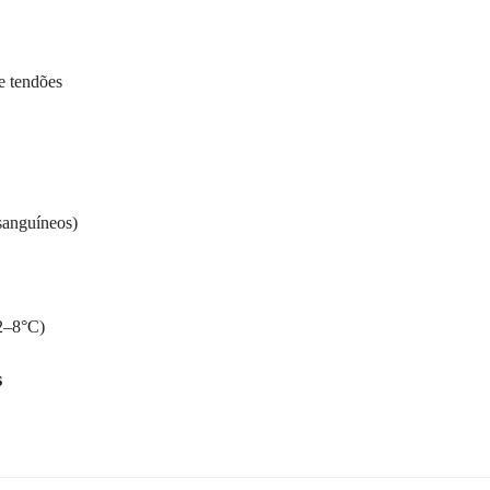
e tendões
sanguíneos)
(2–8°C)
s