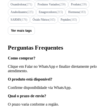
Oxandrolona
(271)
Produtos Variados
(259)
Produto
(239)
Anabolizantes
(225)
Emagrecedores
(215)
Hormona
(183)
SARMS
(176)
Óxido Nítrico
(165)
Peptides
(165)
Ver mais tags
Perguntas Frequentes
Como comprar?
Clique em Falar no WhatsApp e finalize diretamente pelo
atendimento.
O produto está disponível?
Confirme disponibilidade via WhatsApp.
Qual o prazo de envio?
O prazo varia conforme a região.