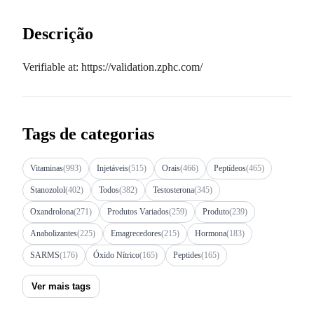
Descrição
Verifiable at: https://validation.zphc.com/
Tags de categorias
Vitaminas
(993)
Injetáveis
(515)
Orais
(466)
Peptídeos
(465)
Stanozolol
(402)
Todos
(382)
Testosterona
(345)
Oxandrolona
(271)
Produtos Variados
(259)
Produto
(239)
Anabolizantes
(225)
Emagrecedores
(215)
Hormona
(183)
SARMS
(176)
Óxido Nítrico
(165)
Peptides
(165)
Ver mais tags