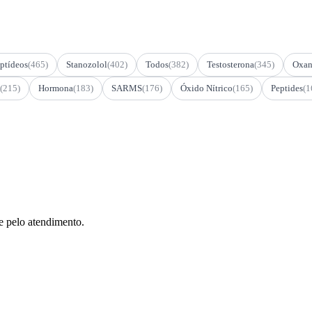
ptídeos
(465)
Stanozolol
(402)
Todos
(382)
Testosterona
(345)
Oxan
(215)
Hormona
(183)
SARMS
(176)
Óxido Nítrico
(165)
Peptides
(1
e pelo atendimento.