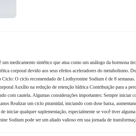
 um medicamento sintético que atua como um análogo da hormona tiroi
stética corporal devido aos seus efeitos aceleradores do metabolism
 Ciclo: O ciclo recomendado de Liothyronine Sodium é de 8 semanas. B
rporal Auxílio na redução de retenção hídrica Contribuição para a per
zado com cautela. Algumas considerações importantes: Sempre iniciar
anos Realizar um ciclo piramidal, iniciando com dose baixa, aumentan
de iniciar qualquer suplementação, especialmente se você tiver algum
ine Sodium pode ser um aliado valioso em sua jornada de transformaçã