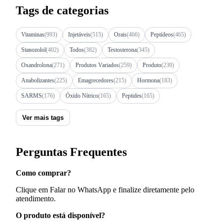
Tags de categorias
Vitaminas
(993)
Injetáveis
(515)
Orais
(466)
Peptídeos
(465)
Stanozolol
(402)
Todos
(382)
Testosterona
(345)
Oxandrolona
(271)
Produtos Variados
(259)
Produto
(239)
Anabolizantes
(225)
Emagrecedores
(215)
Hormona
(183)
SARMS
(176)
Óxido Nítrico
(165)
Peptides
(165)
Ver mais tags
Perguntas Frequentes
Como comprar?
Clique em Falar no WhatsApp e finalize diretamente pelo
atendimento.
O produto está disponível?