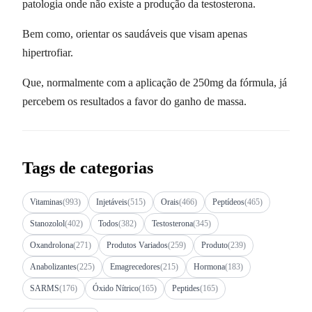
patologia onde não existe a produção da testosterona.
Bem como, orientar os saudáveis que visam apenas
hipertrofiar.
Que, normalmente com a aplicação de 250mg da fórmula, já
percebem os resultados a favor do ganho de massa.
Tags de categorias
Vitaminas
(993)
Injetáveis
(515)
Orais
(466)
Peptídeos
(465)
Stanozolol
(402)
Todos
(382)
Testosterona
(345)
Oxandrolona
(271)
Produtos Variados
(259)
Produto
(239)
Anabolizantes
(225)
Emagrecedores
(215)
Hormona
(183)
SARMS
(176)
Óxido Nítrico
(165)
Peptides
(165)