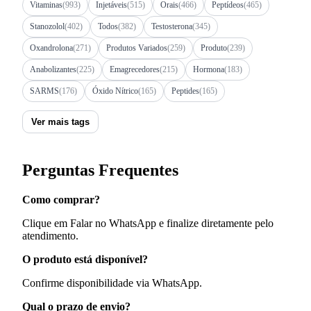
Vitaminas
(993)
Injetáveis
(515)
Orais
(466)
Peptídeos
(465)
Stanozolol
(402)
Todos
(382)
Testosterona
(345)
Oxandrolona
(271)
Produtos Variados
(259)
Produto
(239)
Anabolizantes
(225)
Emagrecedores
(215)
Hormona
(183)
SARMS
(176)
Óxido Nítrico
(165)
Peptides
(165)
Ver mais tags
Perguntas Frequentes
Como comprar?
Clique em Falar no WhatsApp e finalize diretamente pelo
atendimento.
O produto está disponível?
Confirme disponibilidade via WhatsApp.
Qual o prazo de envio?