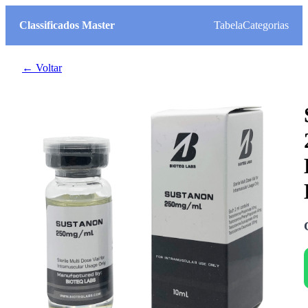
Classificados Master
Tabela
Categorias
← Voltar