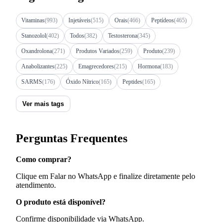
Vitaminas
(993)
Injetáveis
(515)
Orais
(466)
Peptídeos
(465)
Stanozolol
(402)
Todos
(382)
Testosterona
(345)
Oxandrolona
(271)
Produtos Variados
(259)
Produto
(239)
Anabolizantes
(225)
Emagrecedores
(215)
Hormona
(183)
SARMS
(176)
Óxido Nítrico
(165)
Peptides
(165)
Ver mais tags
Perguntas Frequentes
Como comprar?
Clique em Falar no WhatsApp e finalize diretamente pelo
atendimento.
O produto está disponível?
Confirme disponibilidade via WhatsApp.