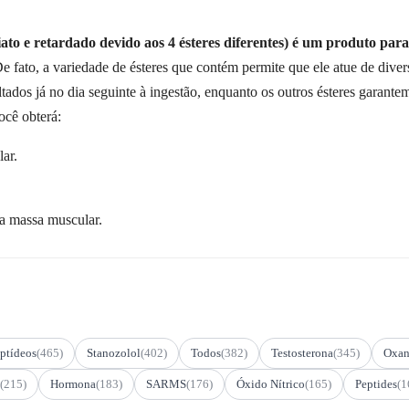
to e retardado devido aos 4 ésteres diferentes) é um produto par
ato, a variedade de ésteres que contém permite que ele atue de divers
tados já no dia seguinte à ingestão, enquanto os outros ésteres garante
ocê obterá:
ar.
a massa muscular.
ptídeos
(465)
Stanozolol
(402)
Todos
(382)
Testosterona
(345)
Oxan
(215)
Hormona
(183)
SARMS
(176)
Óxido Nítrico
(165)
Peptides
(1