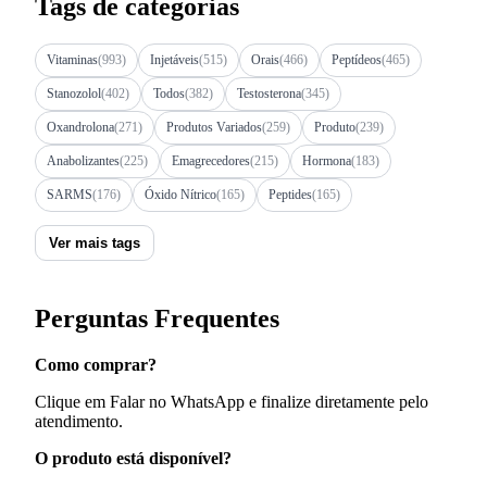
Tags de categorias
Vitaminas
(993)
Injetáveis
(515)
Orais
(466)
Peptídeos
(465)
Stanozolol
(402)
Todos
(382)
Testosterona
(345)
Oxandrolona
(271)
Produtos Variados
(259)
Produto
(239)
Anabolizantes
(225)
Emagrecedores
(215)
Hormona
(183)
SARMS
(176)
Óxido Nítrico
(165)
Peptides
(165)
Ver mais tags
Perguntas Frequentes
Como comprar?
Clique em Falar no WhatsApp e finalize diretamente pelo
atendimento.
O produto está disponível?